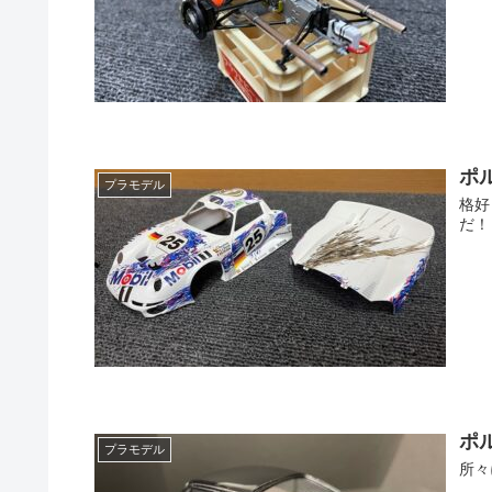
ポル
プラモデル
格好
だ！
ポ
プラモデル
所々