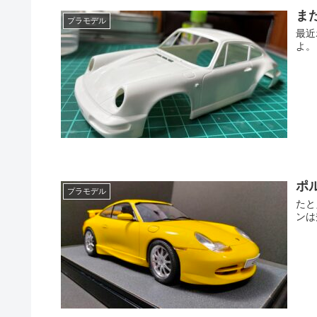
ま
プラモデル
最近
よ。
ポ
プラモデル
たと
ンは