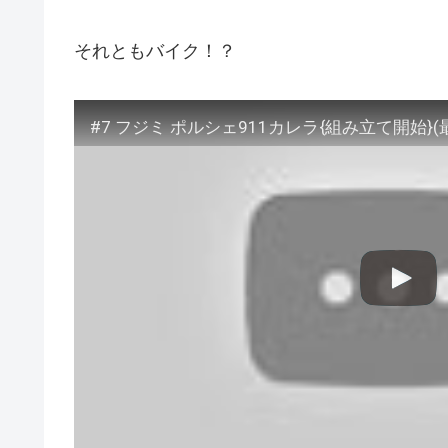
それともバイク！？
#7 フジミ ポルシェ911カレラ{組み立て開始}