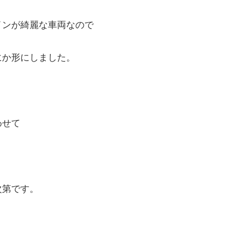
インが綺麗な車両なので
にか形にしました。
わせて
次第です。