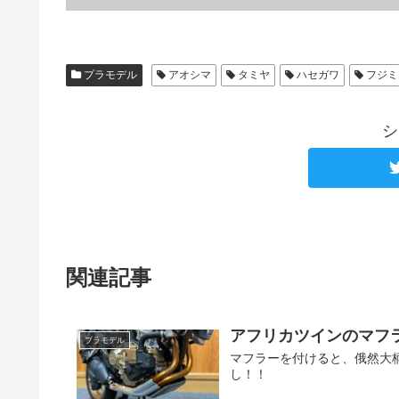
プラモデル
アオシマ
タミヤ
ハセガワ
フジミ
シ
関連記事
アフリカツインのマフ
プラモデル
マフラーを付けると、俄然大
し！！