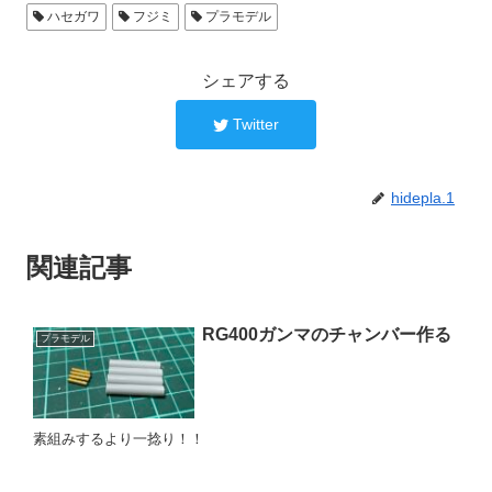
ハセガワ
フジミ
プラモデル
シェアする
Twitter
hidepla.1
関連記事
RG400ガンマのチャンバー作る
プラモデル
素組みするより一捻り！！