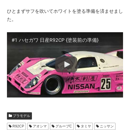
ひとまずサフを吹いてホワイトを塗る準備を済ませまし
た。
#1 ハセガワ 日産R92CP {塗装前の準備}
プラモデル
R92CP
アオシマ
グループC
タミヤ
ニッサン