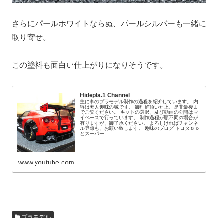
さらにパールホワイトならぬ、パールシルバーも一緒に
取り寄せ。
この塗料も面白い仕上がりになりそうです。
Hidepla.1 Channel
主に車のプラモデル制作の過程を紹介しています。 内
容は素人趣味の域です。 御理解頂いた上、是非最後ま
でご覧ください。 キットの選択、及び動画の公開はマ
イペースで行っています。 制作過程が順不同の場合が
有りますが、御了承ください。 よろしければチャンネ
ル登録も、お願い致します。 趣味のブログ トヨタ８６
とスーパー...
www.youtube.com
プラモデル