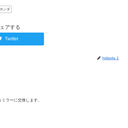
ホンダ
ェアする
Twitter
hidepla.1
うミラーに交換します。