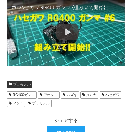
#6 ハセガワ RG400ガンマ {組み立て開始}
プラモデル
RG400ガンマ
アオシマ
スズキ
タミヤ
ハセガワ
フジミ
プラモデル
シェアする