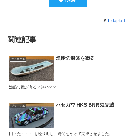
Twitter
hidepla.1
関連記事
漁船の船体を塗る
プラモデル
漁船て艶が有る？無い？？
ハセガワ HKS BNR32完成
プラモデル
困った・・・ を繰り返し、時間をかけて完成させました。