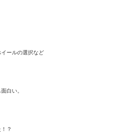
ホイールの選択など
も面白い。
た！？