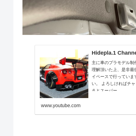
Hidepla.1 Chann
主に車のプラモデル制
理解頂いた上、是非最
イペースで行っていま
い。 よろしければチャ
６とスーパー...
www.youtube.com