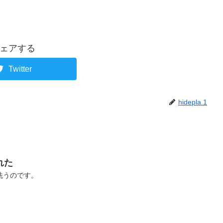
ェアする
Twitter
hidepla.1
れた
洗うのです。