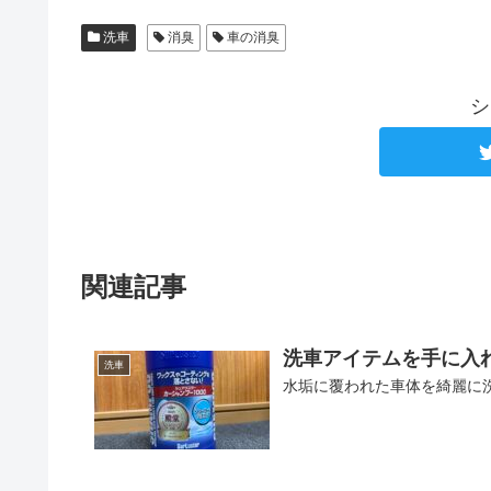
洗車
消臭
車の消臭
シ
関連記事
洗車アイテムを手に入
洗車
水垢に覆われた車体を綺麗に