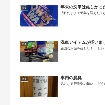
年末の洗車は厳しかっ
洗車
汚れたままで新年を迎えたく
洗車アイテムが揃いま
洗車
頑固な水垢を落とせ！！ と
車内の脱臭
洗車
気になる芳香剤の匂い。 ど