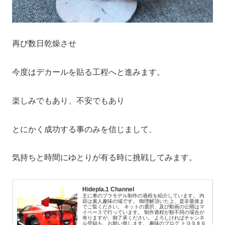
再び数日乾燥させ
今度はデカールを貼る工程へと進みます。
楽しみでもあり、不安でもあり
とにかく成功する事のみを信じまして、
気持ちと時間にゆとりが有る時に挑戦してみます。
Hidepla.1 Channel
主に車のプラモデル制作の過程を紹介しています。 内
容は素人趣味の域です。 御理解頂いた上、是非最後ま
でご覧ください。 キットの選択、及び動画の公開はマ
イペースで行っています。 制作過程が順不同の場合が
有りますが、御了承ください。 よろしければチャンネ
ル登録も、お願い致します。 趣味のブログ トヨタ８６