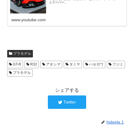
とスーパー...
www.youtube.com
プラモデル
GT-R
R32
アオシマ
タミヤ
ハセガワ
フジミ
プラモデル
シェアする
Twitter
hidepla.1