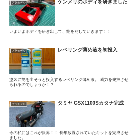
ケンメリのボディを研ぎました
プラモデル
いよいよボディを研ぎ出して、艶をだしていきます！！
レベリング薄め液を初投入
プラモデル
塗装に艶を出そうと投入するレベリング薄め液。 威力を発揮させ
られるのでしょうか！？
タミヤ GSX1100Sカタナ完成
プラモデル
今の私にはこれが限界！！ 長年放置されていたキットを完成させ
ました。