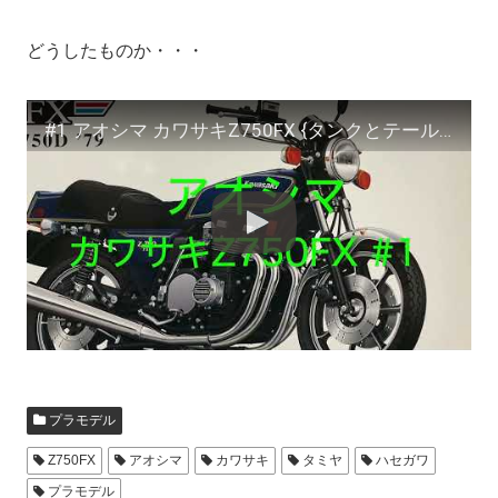
どうしたものか・・・
#1 アオシマ カワサキZ750FX {タンクとテールカウル}
プラモデル
Z750FX
アオシマ
カワサキ
タミヤ
ハセガワ
プラモデル