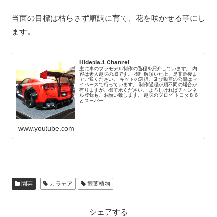
当面の目標は枯らさず順調に育て、花を咲かせる事にし
ます。
Hidepla.1 Channel
主に車のプラモデル制作の過程を紹介しています。 内
容は素人趣味の域です。 御理解頂いた上、是非最後ま
でご覧ください。 キットの選択、及び動画の公開はマ
イペースで行っています。 制作過程が順不同の場合が
有りますが、御了承ください。 よろしければチャンネ
ル登録も、お願い致します。 趣味のブログ トヨタ８６
とスーパー...
www.youtube.com
園芸
カラテア
観葉植物
シェアする