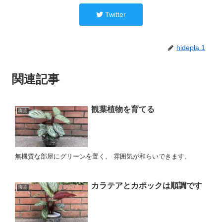
Twitter
hidepla.1
関連記事
観葉植物を育てる
園芸
無機質な部屋にグリーンを置く。 雰囲気が和らいできます。
カラテアとカポックは順調です
園芸