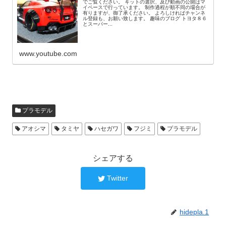
でご覧ください。 キットの選択、及び動画の公開はマ
イペースで行っています。 制作過程が順不同の場合が
有りますが、御了承ください。 よろしければチャンネ
ル登録も、お願い致します。 趣味のブログ トヨタ８６
とスーパー...
www.youtube.com
プラモデル
アオシマ
タミヤ
ハセガワ
フジミ
プラモデル
シェアする
Twitter
hidepla.1