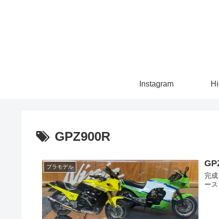
Instagram
Hi
GPZ900R
G
プラモデル
完成
ース